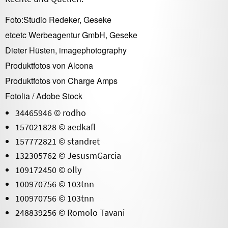
Foto:Studio Redeker, Geseke
etcetc Werbeagentur GmbH, Geseke
Dieter Hüsten, imagephotography
Produktfotos von Alcona
Produktfotos von Charge Amps
Fotolia / Adobe Stock
34465946 © rodho
157021828 © aedkafl
157772821 © standret
132305762 © JesusmGarcia
109172450 © olly
100970756 © 103tnn
100970756 © 103tnn
248839256 © Romolo Tavani